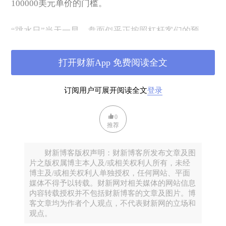
100000美元单价的门槛。
“跳水日”当天一早，盘面似乎正按照杠杆客们的预
期，沿着近日的上升轨道攀爬，比特币一路冲到61293
美元的历史新高，其余加密货币品种也联袂狂涨，一
打开财新App 免费阅读全文
时间盘面上花团锦簇，“币圈”里喜气洋洋，好不热
闹。
订阅用户可展开阅读全文
登录
但灭顶之灾毫无征兆地倏忽而至：比特币忽然如断线
0
风筝般掉头向下，最低跌至53302美元，随后才勉强站
推荐
稳在55000美元上方，24小时内跌去近15%，创下今年
2月以来单日最大跌幅；其余加密货币品种也未遑多
财新博客版权声明：财新博客所发布文章及图
片之版权属博主本人及/或相关权利人所有，未经
让，以太币最多时跌了17%，后收敛至跌13%，另一
博主及/或相关权利人单独授权，任何网站、平面
主流品种莱特币暴跌24%，红极一时的狗狗币则几乎
媒体不得予以转载。财新网对相关媒体的网站信息
被“腰斩”，从历史最高点45美分跌至24美分。
内容转载授权并不包括财新博客的文章及图片。博
客文章均为作者个人观点，不代表财新网的立场和
观点。
点数上的损失并不足以勾勒投机市场的惨状：加密货