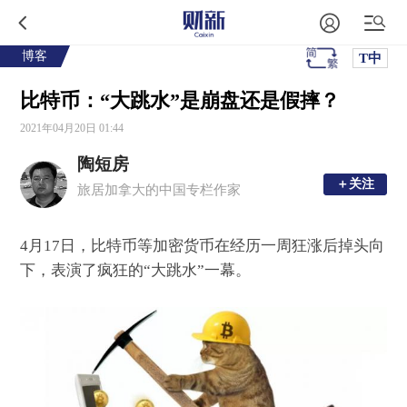
博客
T中
比特币：“大跳水”是崩盘还是假摔？
2021年04月20日 01:44
陶短房
＋关注
＋关注
旅居加拿大的中国专栏作家
4月17日，比特币等加密货币在经历一周狂涨后掉头向
下，表演了疯狂的“大跳水”一幕。